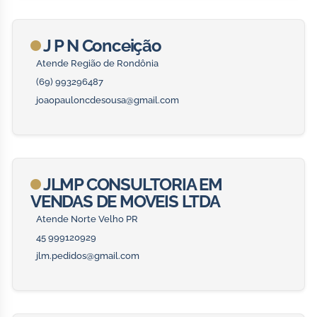
J P N Conceição
Atende Região de Rondônia
(69) 993296487
joaopauloncdesousa@gmail.com
JLMP CONSULTORIA EM
VENDAS DE MOVEIS LTDA
Atende Norte Velho PR
45 999120929
jlm.pedidos@gmail.com