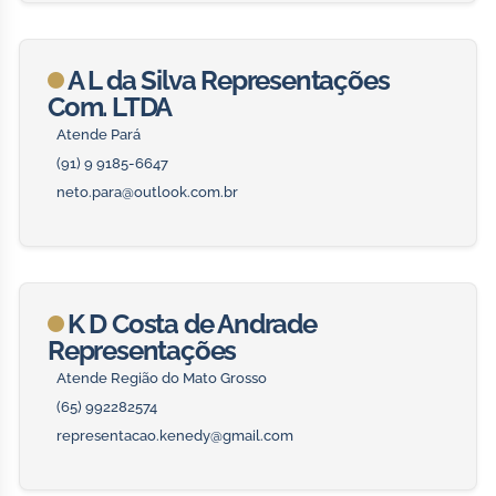
A L da Silva Representações
Com. LTDA
Atende Pará
(91) 9 9185-6647
neto.para@outlook.com.br
K D Costa de Andrade
Representações
Atende Região do Mato Grosso
(65) 992282574
representacao.kenedy@gmail.com