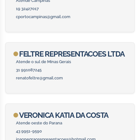
Atende Campinas
19 32427017
cportocampinas@gmail.com
FELTRE REPRESENTACOES LTDA
Atende o sul de Minas Gerais
31 991087245
renatofeltre@gmail.com
VERONICA KATIA DA COSTA
Atende oeste do Parana
43 9951-9590
joaonegraorepresentacoes@hotmail.com